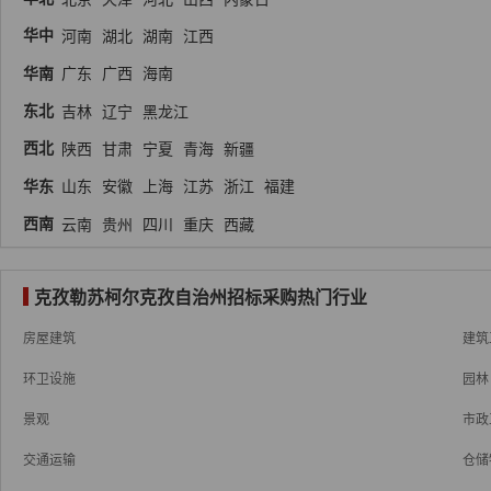
华中
河南
湖北
湖南
江西
华南
广东
广西
海南
东北
吉林
辽宁
黑龙江
西北
陕西
甘肃
宁夏
青海
新疆
华东
山东
安徽
上海
江苏
浙江
福建
西南
云南
贵州
四川
重庆
西藏
克孜勒苏柯尔克孜自治州招标采购热门行业
房屋建筑
建筑
环卫设施
园林
景观
市政
交通运输
仓储