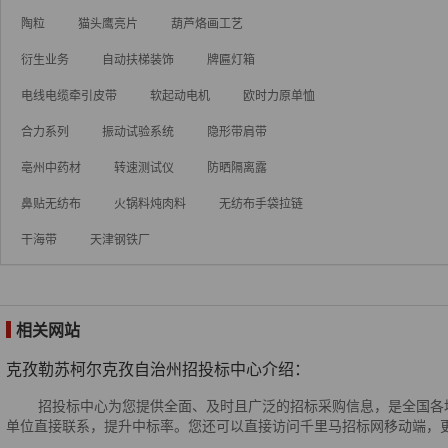
陶粒
猫头鹰亮片
葫芦烙画工艺
衍生业务
自动扶梯装饰
牌匾灯箱
电线电缆牵引皮带
软起动电机
欧时力原单恤
合力系列
振动试验系统
隐形带肩带
亳州中药材
转速测试仪
防晒隔离露
鼻贴无纺布
火锅料炖肉料
无纺布手袋拉链
干海带
天津钢铁厂
相关网站
克孜勒苏柯尔克孜自治州招投标中心介绍：
招投标中心为您提供全面、及时且广泛的招标采购信息，是全国各地
单位直接联系，提升中标率。您还可以直接访问千里马招标网移动端，