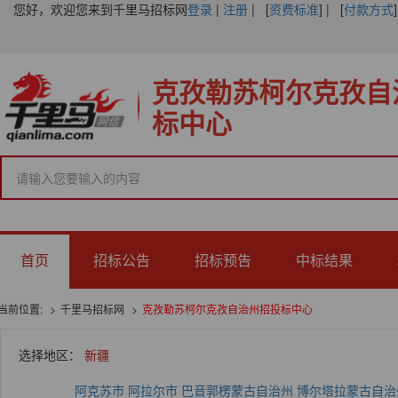
您好，欢迎您来到千里马招标网
登录
|
注册
| [
资费标准
] | [
付款方式
]
克孜勒苏柯尔克孜自
标中心
首页
招标公告
招标预告
中标结果
当前位置:
千里马招标网
克孜勒苏柯尔克孜自治州招投标中心
选择地区：
新疆
阿克苏市
阿拉尔市
巴音郭楞蒙古自治州
博尔塔拉蒙古自治