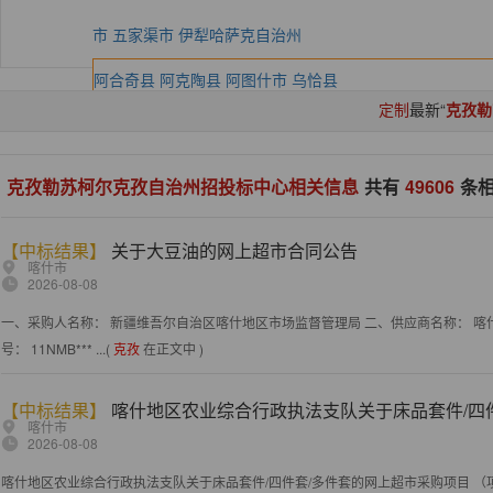
市
五家渠市
伊犁哈萨克自治州
阿合奇县
阿克陶县
阿图什市
乌恰县
定制
最新“
克孜勒
克孜勒苏柯尔克孜自治州招投标中心相关信息
共有
49606
条
【中标结果】
关于大豆油的网上超市合同公告
喀什市
2026-08-08
一、采购人名称： 新疆维吾尔自治区喀什地区市场监督管理局 二、供应商名称： 喀什
号： 11NMB*** ...(
克孜
在正文中 )
【中标结果】
喀什地区农业综合行政执法支队关于床品套件/四
喀什市
2026-08-08
喀什地区农业综合行政执法支队关于床品套件/四件套/多件套的网上超市采购项目 （项