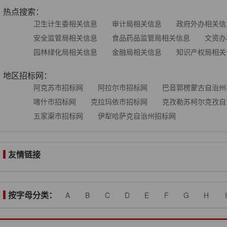
热点搜索：
卫生计生委相关信息
审计局相关信息
政府外办相关信
安全监管局相关信息
食品药品监管局相关信息
文资办
园林绿化局相关信息
金融局相关信息
知识产权局相关
地区招标网：
阿克苏市招标网
阿拉尔市招标网
巴音郭楞蒙古自治州
喀什市招标网
克拉玛依市招标网
克孜勒苏柯尔克孜自
五家渠市招标网
伊犁哈萨克自治州招标网
友情链接
按字母分类：
A
B
C
D
E
F
G
H
I